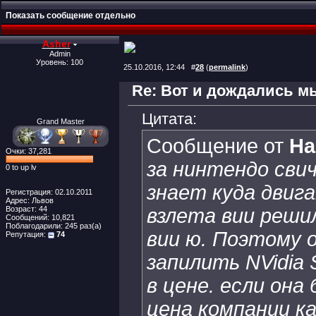
Показать сообщение отдельно
Asher
Admin
Уровень: 100
25.10.2016, 12:44
#
28
(
permalink
)
Re: Вот и дождались мы
Цитата:
Grand Master
Сообщение от
Ha
Очки: 37,281
за нинтендо сви
0 to up lv
знает куда двига
Регистрация: 02.10.2011
Адрес: Львов
Возраст: 44
взлета вии реши
Сообщений: 10,821
Поблагодарили: 245 раз(а)
вии ю. Поэтому 
Репутация:
74
запилить NVidia 
в цене. если она
цена компании 