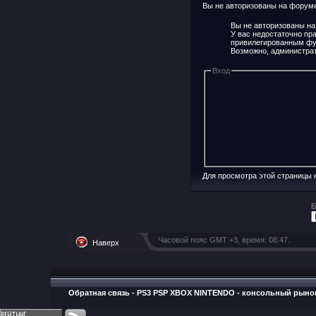
Вы не авторизованы на форуме 
Вы не авторизованы на
У вас недостаточно пр
привилегированным фу
Возможно, администрат
Вход
Для просмотра этой страницы
Б
Часовой пояс GMT +3, время:
08:47
.
Наверх
Обратная связь
-
PS3 PSP XBOX NINTENDO - консольный рыно