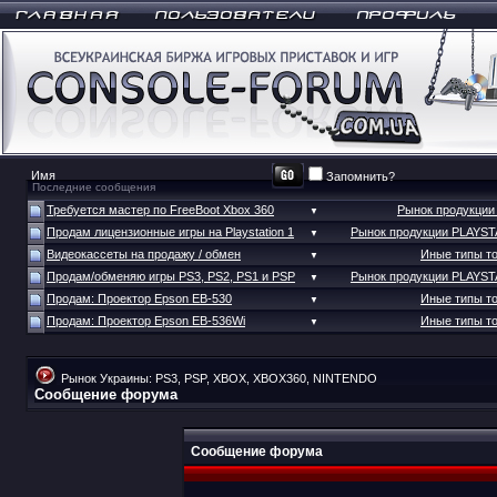
Запомнить?
Последние сообщения
Требуется мастер по FreeBoot Xbox 360
Рынок продукци
▼
Продам лицензионные игры на Playstation 1
Рынок продукции PLAYS
▼
Видеокассеты на продажу / обмен
Иные типы т
▼
Продам/обменяю игры PS3, PS2, PS1 и PSP
Рынок продукции PLAYS
▼
Продам: Проектор Epson EB-530
Иные типы т
▼
Продам: Проектор Epson EB-536Wi
Иные типы т
▼
Рынок Украины: PS3, PSP, XBOX, XBOX360, NINTENDO
Сообщение форума
Сообщение форума