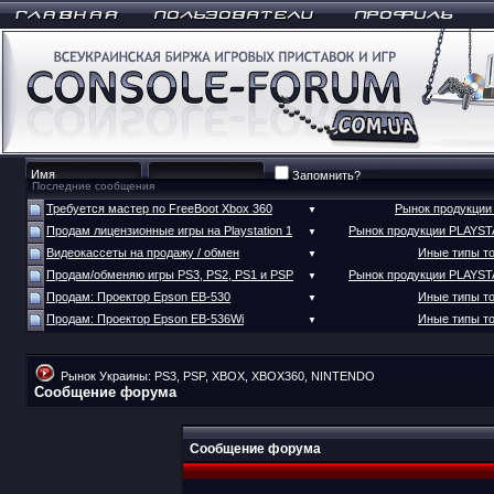
Запомнить?
Последние сообщения
Требуется мастер по FreeBoot Xbox 360
Рынок продукци
▼
Продам лицензионные игры на Playstation 1
Рынок продукции PLAYS
▼
Видеокассеты на продажу / обмен
Иные типы т
▼
Продам/обменяю игры PS3, PS2, PS1 и PSP
Рынок продукции PLAYS
▼
Продам: Проектор Epson EB-530
Иные типы т
▼
Продам: Проектор Epson EB-536Wi
Иные типы т
▼
Рынок Украины: PS3, PSP, XBOX, XBOX360, NINTENDO
Сообщение форума
Сообщение форума