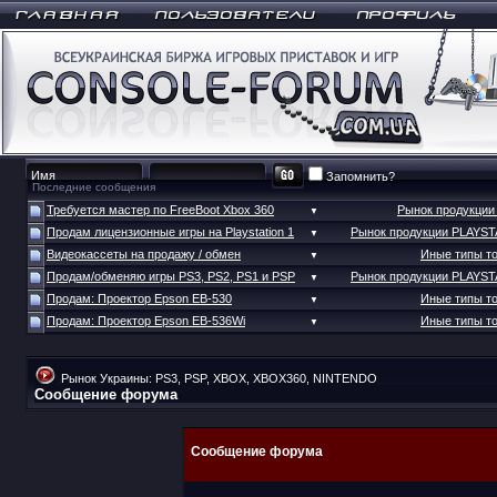
Запомнить?
Последние сообщения
Требуется мастер по FreeBoot Xbox 360
Рынок продукци
▼
Продам лицензионные игры на Playstation 1
Рынок продукции PLAYS
▼
Видеокассеты на продажу / обмен
Иные типы т
▼
Продам/обменяю игры PS3, PS2, PS1 и PSP
Рынок продукции PLAYS
▼
Продам: Проектор Epson EB-530
Иные типы т
▼
Продам: Проектор Epson EB-536Wi
Иные типы т
▼
Рынок Украины: PS3, PSP, XBOX, XBOX360, NINTENDO
Сообщение форума
Сообщение форума