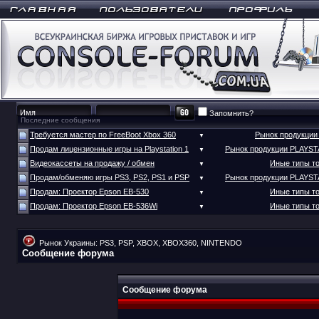
Запомнить?
Последние сообщения
Требуется мастер по FreeBoot Xbox 360
Рынок продукци
▼
Продам лицензионные игры на Playstation 1
Рынок продукции PLAYS
▼
Видеокассеты на продажу / обмен
Иные типы т
▼
Продам/обменяю игры PS3, PS2, PS1 и PSP
Рынок продукции PLAYS
▼
Продам: Проектор Epson EB-530
Иные типы т
▼
Продам: Проектор Epson EB-536Wi
Иные типы т
▼
Рынок Украины: PS3, PSP, XBOX, XBOX360, NINTENDO
Сообщение форума
Сообщение форума