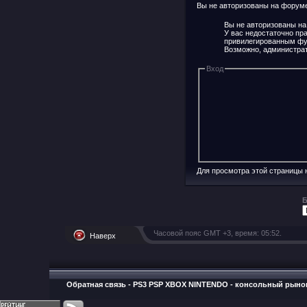
Вы не авторизованы на форуме 
Вы не авторизованы на
У вас недостаточно пр
привилегированным фу
Возможно, администрат
Вход
Для просмотра этой страницы
Б
Часовой пояс GMT +3, время:
05:52
.
Наверх
Обратная связь
-
PS3 PSP XBOX NINTENDO - консольный рыно