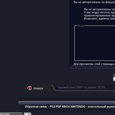
Вы не авторизованы на форуме 
Вы не авторизованы на
У вас недостаточно пр
привилегированным фу
Возможно, администрат
Вход
Для просмотра этой страницы
Б
Часовой пояс GMT +3, время:
11:53
.
Наверх
Обратная связь
-
PS3 PSP XBOX NINTENDO - консольный рыно