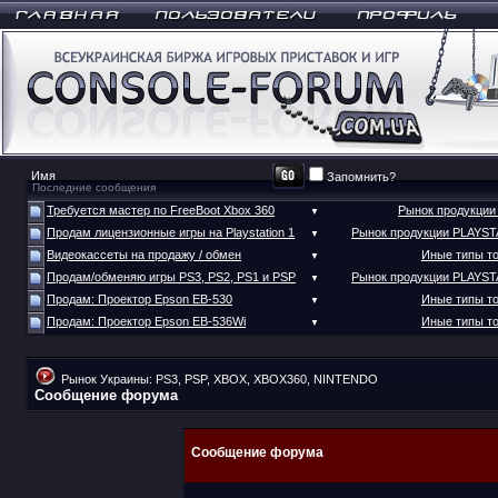
Запомнить?
Последние сообщения
Требуется мастер по FreeBoot Xbox 360
Рынок продукци
▼
Продам лицензионные игры на Playstation 1
Рынок продукции PLAYS
▼
Видеокассеты на продажу / обмен
Иные типы т
▼
Продам/обменяю игры PS3, PS2, PS1 и PSP
Рынок продукции PLAYS
▼
Продам: Проектор Epson EB-530
Иные типы т
▼
Продам: Проектор Epson EB-536Wi
Иные типы т
▼
Рынок Украины: PS3, PSP, XBOX, XBOX360, NINTENDO
Сообщение форума
Сообщение форума