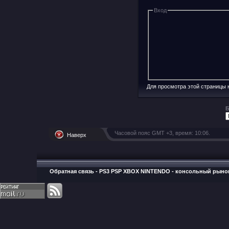
Вход
Для просмотра этой страницы
Б
Часовой пояс GMT +3, время:
10:06
.
Наверх
Обратная связь
-
PS3 PSP XBOX NINTENDO - консольный рыно