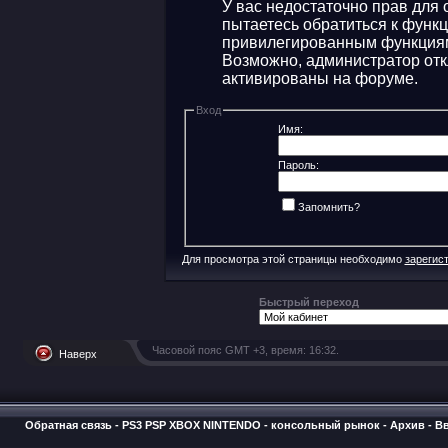
У вас недостаточно прав для 
пытаетесь обратиться к функ
привилегированным функция
Возможно, администратор отк
активированы на форуме.
Вход
Имя:
Пароль:
Запомнить?
Для просмотра этой страницы необходимо
зарегис
Быстрый переход
Часовой пояс GMT +3, время:
16:32
.
Наверх
Обратная связь
-
PS3 PSP XBOX NINTENDO - консольный рынок
-
Архив
-
В