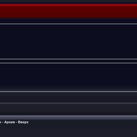
к
-
Архив
-
Вверх