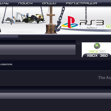
ьзователи
The Au