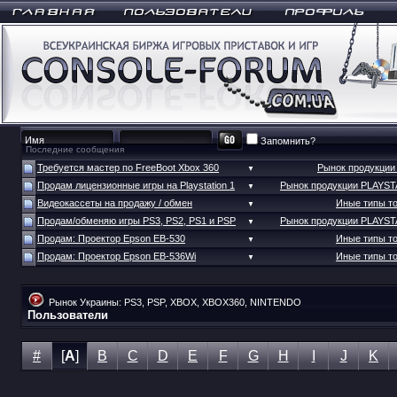
Запомнить?
Последние сообщения
Требуется мастер по FreeBoot Xbox 360
Рынок продукци
▼
Продам лицензионные игры на Playstation 1
Рынок продукции PLAYS
▼
Видеокассеты на продажу / обмен
Иные типы т
▼
Продам/обменяю игры PS3, PS2, PS1 и PSP
Рынок продукции PLAYS
▼
Продам: Проектор Epson EB-530
Иные типы т
▼
Продам: Проектор Epson EB-536Wi
Иные типы т
▼
Рынок Украины: PS3, PSP, XBOX, XBOX360, NINTENDO
Пользователи
#
[
A
]
B
C
D
E
F
G
H
I
J
K