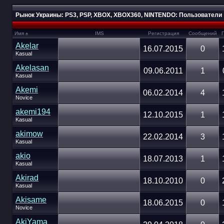
Рынок Украины: PS3, PSP, XBOX, XBOX360, NINTENDO: Пользователи
Имя
IMS
Регистрация
Сообщений
Akelar
16.07.2015
0
Kasual
Akelasan
09.06.2011
1
Kasual
Akemi
06.02.2014
4
Novice
akemi194
12.10.2015
1
Kasual
akimow
22.02.2014
3
Kasual
akio
18.07.2013
1
Kasual
Akirad
18.10.2010
0
Kasual
Akisame
18.06.2015
0
Novice
AkiYama