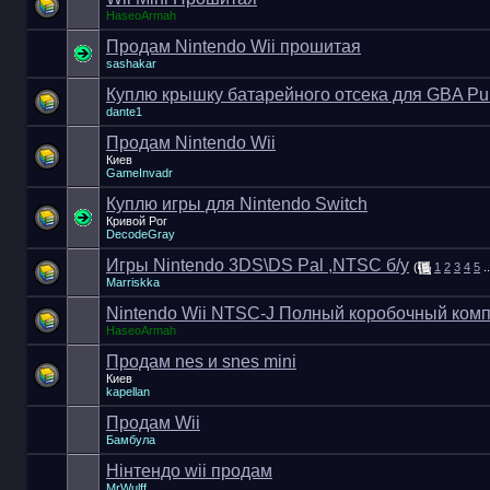
HaseoArmah
Продам Nintendo Wii прошитая
sashakar
Куплю крышку батарейного отсека для GBA Pu
dante1
Продам Nintendo Wii
Киев
GameInvadr
Куплю игры для Nintendo Switch
Кривой Рог
DecodeGray
Игры Nintendo 3DS\DS Pal ,NTSC б/у
(
1
2
3
4
5
.
Marriskka
Nintendo Wii NTSC-J Полный коробочный комп
HaseoArmah
Продам nes и snes mini
Киев
kapellan
Продам Wii
Бамбула
Нінтендо wii продам
MrWulff