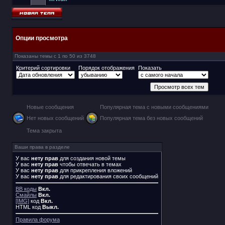
Опции просмотра
Показаны темы с 1 по 50 из 3748
Критерий сортировки
Порядок отображения
Показать
Новые сообщения
Популярная тема с новыми сообщениями
Нет новых сообщений
Популярная тема без новых сообщений
Тема закрыта
Ваши права в разделе
У вас
нету прав
для создания новой темы
У вас
нету прав
чтобы отвечать в темах
У вас
нету прав
для прикрепления вложений
У вас
нету прав
для редактирования своих сообщений
BB коды
Вкл.
Смайлы
Вкл.
[IMG]
код
Вкл.
HTML код
Выкл.
Правила форума