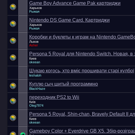
Game Boy Advance Game Pak картриджи
Харьков
Рыжая
Nintendo DS Game Card. Картриджи
Харьков
Рыжая
Коробки и буклеты к играм на Nintendo GameB
Львов
Asher
Persona 5 Royal для Nintendo Switch. Новая, в
Киев
okeean
Шукаю когось, хто вміє прошивати старі кулбої
leshaloh
Куплю сыч шитый программно
BlackHaze
переходник PS2 to Wii
Київ
Oleg7874
Persona 5 Royal, Shin-chan, Bravely Default II д
Киев
okeean
Gameboy Color + Everdrive GB X5. Збір-розігр