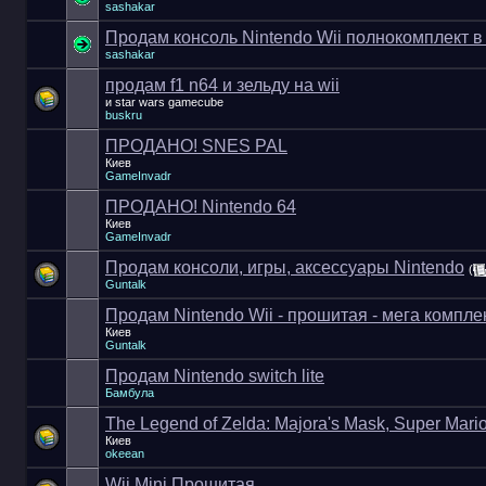
sashakar
Продам консоль Nintendo Wii полнокомплект в
sashakar
продам f1 n64 и зельду на wii
и star wars gamecube
buskru
ПРОДАНО! SNES PAL
Киев
GameInvadr
ПРОДАНО! Nintendo 64
Киев
GameInvadr
Продам консоли, игры, аксессуары Nintendo
(
Guntalk
Продам Nintendo Wii - прошитая - мега компле
Киев
Guntalk
Продам Nintendo switch lite
Бамбула
The Legend of Zelda: Majora's Mask, Super Mari
Киев
okeean
Wii Mini Прошитая