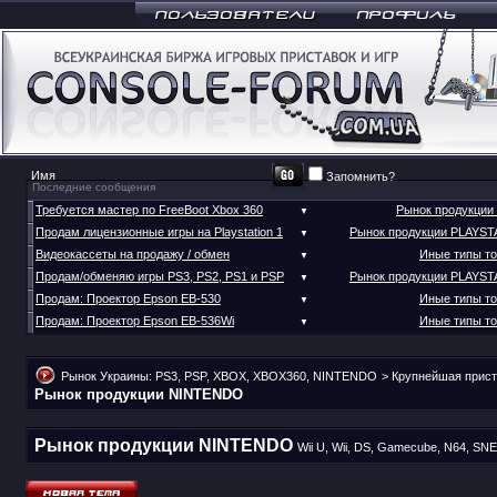
Запомнить?
Последние сообщения
Требуется мастер по FreeBoot Xbox 360
Рынок продукции
▼
Продам лицензионные игры на Playstation 1
Рынок продукции PLAYST
▼
Видеокассеты на продажу / обмен
Иные типы т
▼
Продам/обменяю игры PS3, PS2, PS1 и PSP
Рынок продукции PLAYST
▼
Продам: Проектор Epson EB-530
Иные типы т
▼
Продам: Проектор Epson EB-536Wi
Иные типы т
▼
Рынок Украины: PS3, PSP, XBOX, XBOX360, NINTENDO
>
Крупнейшая прист
Рынок продукции NINTENDO
Рынок продукции NINTENDO
Wii U, Wii, DS, Gamecube, N64, S