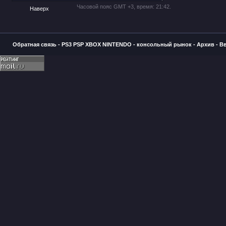
Часовой пояс GMT +3, время:
21:42
.
Наверх
Обратная связь
-
PS3 PSP XBOX NINTENDO - консольный рынок
-
Архив
-
В