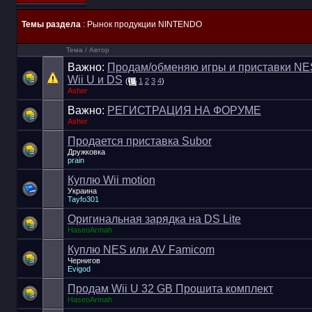
Темы раздела
: Рынок продукции NINTENDO
Тема
/
Автор
Важно:
Продам/обменяю игры и приставки NES
Wii U и DS
(
1
2
3
4
)
Asher
Важно:
РЕГИСТРАЦИЯ НА ФОРУМЕ
Asher
Продается приставка Subor
Дружковка
prain
Куплю Wii motion
Украина
Tayfo301
Оригинальная зарядка на DS Lite
HaseoArmah
Куплю NES или AV Famicom
Чернигов
Evigod
Продам Wii U 32 GB Прошита комплект
HaseoArmah