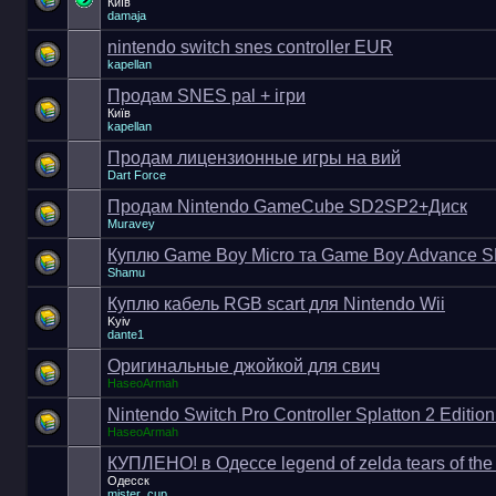
Київ
damaja
nintendo switch snes controller EUR
kapellan
Продам SNES pal + ігри
Київ
kapellan
Продам лицензионные игры на вий
Dart Force
Продам Nintendo GameCube SD2SP2+Диск
Muravey
Куплю Game Boy Micro та Game Boy Advance S
Shamu
Куплю кабель RGB scart для Nintendo Wii
Kyiv
dante1
Оригинальные джойкой для свич
HaseoArmah
Nintendo Switch Pro Controller Splatton 2 Edit
HaseoArmah
КУПЛЕНО! в Одессе legend of zelda tears of th
Одесск
mister_cup