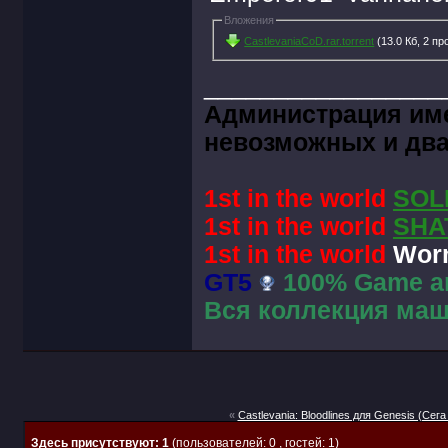
Вложения
CastlevaniaCoD.rar.torrent
(13.0 Кб, 2 п
_________________
Администрация име
невозможных и два
1st in the world
SOL
1st in the world
SHA
1st in the world
Worm
GT5
100% Game an
Вся коллекция маш
«
Castlevania: Bloodlines для Genesis (Сег
Здесь присутствуют: 1
(пользователей: 0 , гостей: 1)