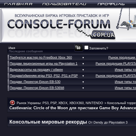
Запомнить?
Последние сообщения
Требуется мастер по FreeBoot Xbox 360
Рынок продукции
▼
Продам лицензионные игры на Playstation 1
Рынок продукции PLAYST
▼
Видеокассеты на продажу / обмен
Иные типы т
▼
Продам/обменяю игры PS3, PS2, PS1 и PSP
Рынок продукции PLAYST
▼
Продам: Проектор Epson EB-530
Иные типы т
▼
Продам: Проектор Epson EB-536Wi
Иные типы т
▼
Рынок Украины: PS3, PSP, XBOX, XBOX360, NINTENDO
>
Консольный торре
Castlevania: Circle of the Moon для приставки Game Boy Advance
Консольные мировые рекорды
От Dendy до Playstation 3