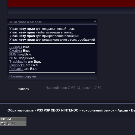
Ваши права в разделе
У вас
нету прав
для создания новой темы
У вас
нету прав
чтобы отвечать в темах
У вас
нету прав
для прикрепления вложений
У вас
нету прав
для редактирования своих сообщений
BB коды
Вкл.
Смайлы
Вкл.
[IMG]
код
Вкл.
HTML код
Выкл.
Trackbacks
are
Вкл.
Pingbacks
are
Вкл.
Refbacks
are
Вкл.
Правила форума
Часовой пояс GMT +3, время:
17:30
.
Наверх
Обратная связь
-
PS3 PSP XBOX NINTENDO - консольный рынок
-
Архив
-
В