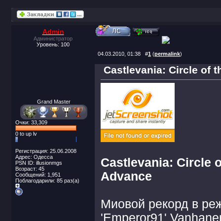
Admin
Администратор
Уровень: 100
04.03.2010, 01:38
#
1
(
permalink
)
Castlevania: Circle o
Grand Master
Очки: 33,309
0 to up lv
Регистрация: 25.06.2008
Адрес: Одесса
Castlevania: Circle
PSN ID: illusionmgs
Возраст: 45
Advance
Сообщений: 1,951
Поблагодарили: 85 раз(а)
Миовой рекорд в реж
'Emperor91' Vanhane