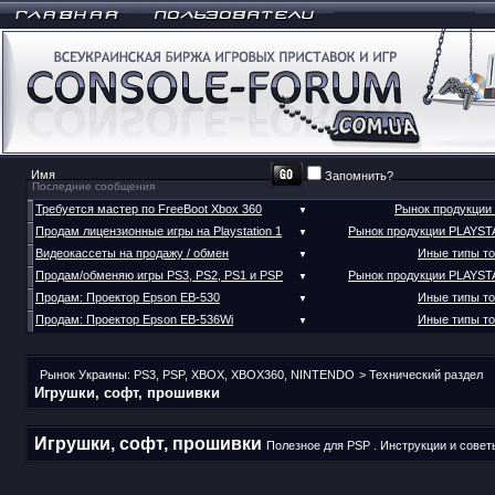
Запомнить?
Последние сообщения
Требуется мастер по FreeBoot Xbox 360
Рынок продукции
▼
Продам лицензионные игры на Playstation 1
Рынок продукции PLAYST
▼
Видеокассеты на продажу / обмен
Иные типы т
▼
Продам/обменяю игры PS3, PS2, PS1 и PSP
Рынок продукции PLAYST
▼
Продам: Проектор Epson EB-530
Иные типы т
▼
Продам: Проектор Epson EB-536Wi
Иные типы т
▼
Рынок Украины: PS3, PSP, XBOX, XBOX360, NINTENDO
>
Технический раздел
Игрушки, софт, прошивки
Игрушки, софт, прошивки
Полезное для PSP . Инструкции и совет