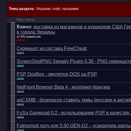
Темы раздела
: Игрушки, софт, прошивки
Тема
/
Автор
Важно:
доставка из магазинов и аукционов США,Ге
в города Украины
от 8% комиссия
Admin
Скриншот из состава FreeCheat,
olekk
ScreenShotPNG Speady Plugin 0.30 - PNG скриншо
olekk
PSP DosBox - эмулятор DOS на PSP
olekk
NetFront Browser Beta 4 - интернет-браузер
olekk
uoCXMB - безопасно ставить темы (русские и англи
olekk
FuSa Gamepad 0.2 - использование PSP в качестве
olekk
Fatmsmod патч для 5.50 GEN-D2 – ускоритель карты
olekk