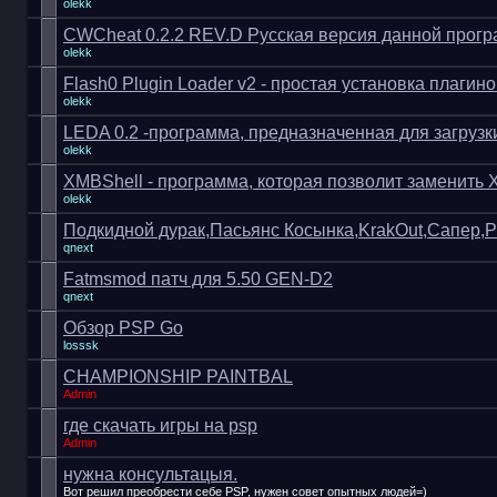
olekk
CWCheat 0.2.2 REV.D Русская версия данной прог
olekk
Flash0 Plugin Loader v2 - простая установка плагин
olekk
LEDA 0.2 -программа, предназначенная для загрузк
olekk
XMBShell - программа, которая позволит заменить
olekk
Подкидной дурак,Пасьянс Косынка,KrakOut,Сапер,
qnext
Fatmsmod патч для 5.50 GEN-D2
qnext
Обзор PSP Go
losssk
CHAMPIONSHIP PAINTBAL
Admin
где скачать игры на psp
Admin
нужна консультацыя.
Вот решил преобрести себе PSP, нужен совет опытных людей=)