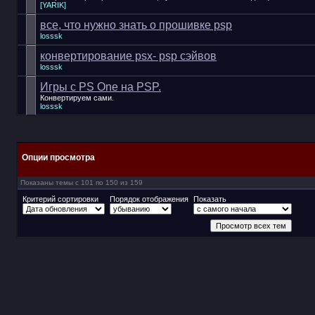
[YARIK]
все, что нужно знать о прошивке psp
losssk
конвертирование psx- psp сэйвов
losssk
Игры с PS One на PSP.
Конвертируем сами.
losssk
Опции просмотра
Показаны темы с 101 по 150 из 159
Критерий сортировки
Порядок отображения
Показать