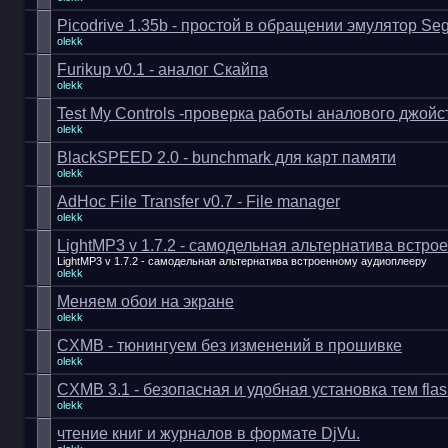
Picodrive 1.35b - простой в обращении эмулятор Se
olekk
Furikup v0.1 - аналог Скайпа
olekk
Test My Controls -проверка работы аналового джойс
olekk
BlackSPEED 2.0 - bunchmark для карт памяти
olekk
AdHoc File Transfer v0.7 - File manager
olekk
LightMP3 v 1.7.2 - самодельная альтернатива встр
LightMP3 v 1.7.2 - самодельная альтернатива встроенному аудиоплееру
olekk
Меняем обои на экране
olekk
CXMB - тюнингуем без изменений в прошивке
olekk
CXMB 3.1 - безопасная и удобная установка тем fla
olekk
чтение книг и журналов в формате DjVu.