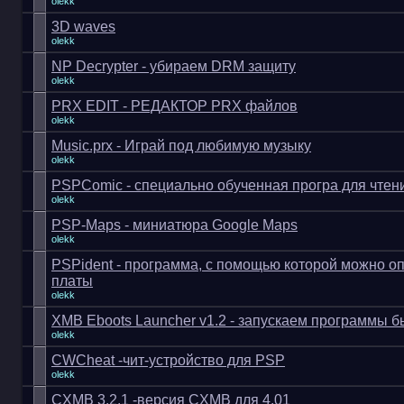
olekk
3D waves
olekk
NP Decrypter - убираем DRM защиту
olekk
PRX EDIT - РЕДАКТОР PRX файлов
olekk
Music.prx - Играй под любимую музыку
olekk
PSPComic - специально обученная програ для чтен
olekk
PSP-Maps - миниатюра Google Maps
olekk
PSPident - программа, с помощью которой можно о
платы
olekk
XMB Eboots Launcher v1.2 - запускаем программы б
olekk
CWCheat -чит-устройство для PSP
olekk
CXMB 3.2.1 -версия CXMB для 4.01