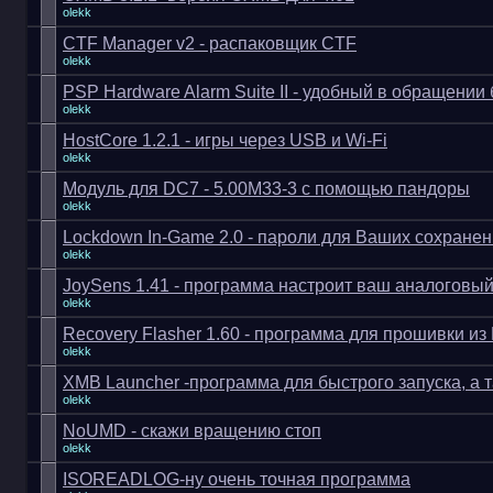
olekk
CTF Manager v2 - распаковщик CTF
olekk
PSP Hardware Alarm Suite II - удобный в обращении
olekk
HostCore 1.2.1 - игры через USB и Wi-Fi
olekk
Модуль для DC7 - 5.00M33-3 с помощью пандоры
olekk
Lockdown In-Game 2.0 - пароли для Ваших сохранен
olekk
JoySens 1.41 - программа настроит ваш аналоговы
olekk
Recovery Flasher 1.60 - программа для прошивки из
olekk
XMB Launcher -программа для быстрого запуска, а
olekk
NoUMD - скажи вращению стоп
olekk
ISOREADLOG-ну очень точная программа