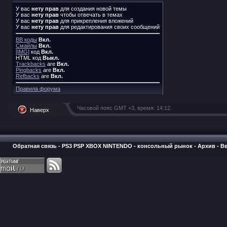
У вас
нету прав
для создания новой темы
У вас
нету прав
чтобы отвечать в темах
У вас
нету прав
для прикрепления вложений
У вас
нету прав
для редактирования своих сообщений
BB коды
Вкл.
Смайлы
Вкл.
[IMG]
код
Вкл.
HTML код
Выкл.
Trackbacks
are
Вкл.
Pingbacks
are
Вкл.
Refbacks
are
Вкл.
Правила форума
Часовой пояс GMT +3, время:
14:12
.
Наверх
Обратная связь
-
PS3 PSP XBOX NINTENDO - консольный рынок
-
Архив
-
В