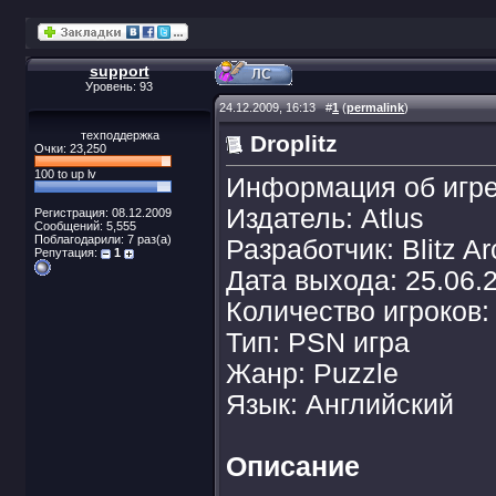
support
Уровень: 93
24.12.2009, 16:13
#
1
(
permalink
)
техподдержка
Droplitz
Очки: 23,250
100 to up lv
Информация об игр
Издатель: Atlus
Регистрация: 08.12.2009
Сообщений: 5,555
Поблагодарили: 7 раз(а)
Разработчик: Blitz A
Репутация:
1
Дата выхода: 25.06.
Количество игроков:
Тип: PSN игра
Жанр: Puzzle
Язык: Английский
Описание