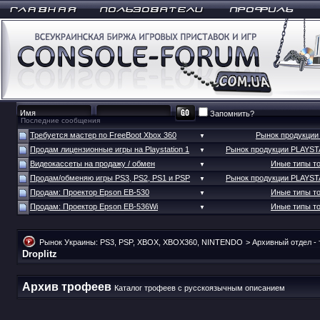
Запомнить?
Последние сообщения
Требуется мастер по FreeBoot Xbox 360
Рынок продукци
▼
Продам лицензионные игры на Playstation 1
Рынок продукции PLAYS
▼
Видеокассеты на продажу / обмен
Иные типы т
▼
Продам/обменяю игры PS3, PS2, PS1 и PSP
Рынок продукции PLAYS
▼
Продам: Проектор Epson EB-530
Иные типы т
▼
Продам: Проектор Epson EB-536Wi
Иные типы т
▼
Рынок Украины: PS3, PSP, XBOX, XBOX360, NINTENDO
>
Архивный отдел -
Droplitz
Архив трофеев
Каталог трофеев с русскоязычным описанием